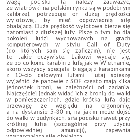
wagę pocisku (a należy zauważyć,
że wiatrówki na polskim rynku są w podobnym
kalibrze), potrzebuje on dużej prędkości
wylotowej, by mieć odpowiednią siłę
obalającą. Duża prędkość wylotowa bierze się
natomiast z dłuższej lufy. Piszę o tym, bo dla
pokoleń ludzi wychowanych na grach
komputerowych w stylu Call of Duty
(do których sam się zaliczam), nie jest
to takie oczywiste. Laikowi wydaje się,
że po co komu karabin z lufą jak w Wietnamie,
skoro wszyscy specjalsi biegają z karabinkami
z 10-cio calowymi lufami. Tutaj spieszę
wyjaśnić, że panowie z SOF często mają kilka
jednostek broni, w zależności od zadania.
Najczęściej jednak widać ich z bronią do walki
w pomieszczeniach, gdzie krótka lufa daje
przewagę ze względu na ergonomię,
a na dystansie 5-30 m, na jakim może dojść
do walki w budynkach, siła pocisku nawet przy
krótkiej lufie (szczególnie przy użyciu
odpowiedniej amunicji), zapewnia
wystarczającą siłę obalającą.