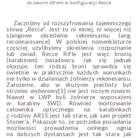
ze swoim AR’em w konfiguracji Recce
Zacznijmy od rozszyfrowania tajemniczego
słowa „Recce”. Jest to ni mniej, ni więcej niż
slangowe określenie rekonesansu (ang.
reconnaissance). W polskiej nomenklaturze
częściej użylibyśmy określenia rozpoznanie
lub zwiad. Recce Rifle jest więc bronią
(karabinem) zwiadowcy. Jak się jednak
okazuje, ten rodzaj broni sprawdza się
świetnie w praktycznie każdych warunkach
nie tylko w działaniach żołnierzy rekonesansu.
Założenie, aby w drużynie piechoty był
strzelec wyborowy[1] nie jest niczym nowym.
Nawet w LWP byli żołnierze wyposażeni
w karabiny SWD. Również montowanie
celownika optycznego na karabinkach
z rodziny AR15 jest tak stare, jak sam projekt
Stoner’a. Pokazuje to, że potrzeba posiadania
możliwości prowadzenia celnego ognia
na dalszych dystansach jest tak stara jak