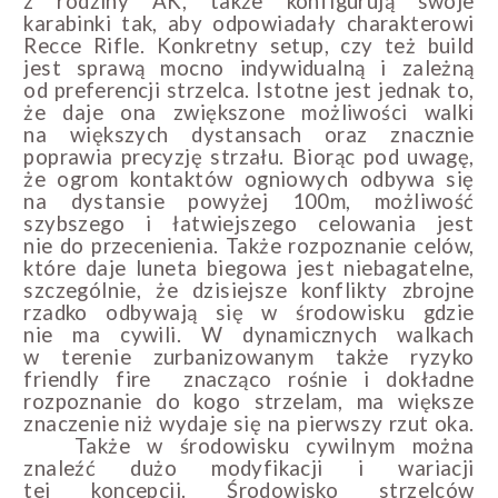
z rodziny AK, także konfigurują swoje
karabinki tak, aby odpowiadały charakterowi
Recce Rifle. Konkretny setup, czy też build
jest sprawą mocno indywidualną i zależną
od preferencji strzelca. Istotne jest jednak to,
że daje ona zwiększone możliwości walki
na większych dystansach oraz znacznie
poprawia precyzję strzału. Biorąc pod uwagę,
że ogrom kontaktów ogniowych odbywa się
na dystansie powyżej 100m, możliwość
szybszego i łatwiejszego celowania jest
nie do przecenienia. Także rozpoznanie celów,
które daje luneta biegowa jest niebagatelne,
szczególnie, że dzisiejsze konflikty zbrojne
rzadko odbywają się w środowisku gdzie
nie ma cywili. W dynamicznych walkach
w terenie zurbanizowanym także ryzyko
friendly fire znacząco rośnie i dokładne
rozpoznanie do kogo strzelam, ma większe
znaczenie niż wydaje się na pierwszy rzut oka.
Także w środowisku cywilnym można
znaleźć dużo modyfikacji i wariacji
tej koncepcji. Środowisko strzelców