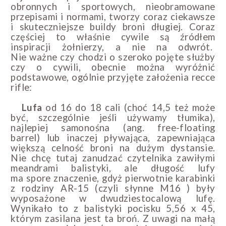
obronnych i sportowych, nieobramowane
przepisami i normami, tworzy coraz ciekawsze
i skuteczniejsze buildy broni długiej. Coraz
częściej to właśnie cywile są źródłem
inspiracji żołnierzy, a nie na odwrót.
Nie ważne czy chodzi o szeroko pojęte służby
czy o cywili, obecnie można wyróżnić
podstawowe, ogólnie przyjęte założenia recce
rifle:
Lufa
od 16 do 18 cali (choć 14,5 też może
być, szczególnie jeśli używamy tłumika),
najlepiej samonośna (ang. free-floating
barrel) lub inaczej pływająca, zapewniająca
większą celność broni na dużym dystansie.
Nie chcę tutaj zanudzać czytelnika zawiłymi
meandrami balistyki, ale długość lufy
ma spore znaczenie, gdyż pierwotnie karabinki
z rodziny AR-15 (czyli słynne M16 ) były
wyposażone w dwudziestocalową lufę.
Wynikało to z balistyki pocisku 5,56 x 45,
którym zasilana jest ta broń. Z uwagi na małą