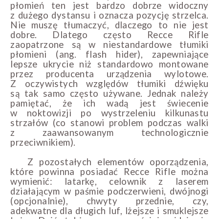
płomień ten jest bardzo dobrze widoczny
z dużego dystansu i oznacza pozycję strzelca.
Nie muszę tłumaczyć, dlaczego to nie jest
dobre. Dlatego często Recce Rifle
zaopatrzone są w niestandardowe tłumiki
płomieni (ang. flash hider), zapewniające
lepsze ukrycie niż standardowo montowane
przez producenta urządzenia wylotowe.
Z oczywistych względów tłumiki dźwięku
są tak samo często używane. Jednak należy
pamiętać, że ich wadą jest świecenie
w noktowizji po wystrzeleniu kilkunastu
strzałów (co stanowi problem podczas walki
z zaawansowanym technologicznie
przeciwnikiem).
Z pozostałych elementów oporządzenia,
które powinna posiadać Recce Rifle można
wymienić: latarkę, celownik z laserem
działającym w paśmie podczerwieni, dwójnogi
(opcjonalnie), chwyty przednie, czy,
adekwatne dla długich luf, lżejsze i smuklejsze