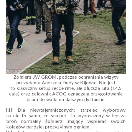
Żołnierz JW GROM, podczas ochraniania wizyty
prezydenta Andrzeja Dudy w Kijowie. Nie jest
to klasyczny setup recce rifle, ale dłuższa lufa (14,5
cala) oraz celownik ACOG oznaczają przygotowanie
broni do walki na dalszym dystansie
.
[1]
Dla niewtajemniczonych: strzelec wyborowy
to nie to samo, co snajper. To wyposażony w lepszą
broń normalny żołnierz, mający wspierać swoich
kolegów bardziej precyzyjnym ogniem.