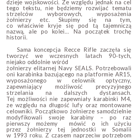
dzieje wojskowości.
Ze względu jednak na cel
tego tekstu, nie będziemy rozwijać tematu
strzelców wyborowych, wyposażenia
żołnierzy etc. Skupimy się na tym,
co właściwie kryje się pod tą tajemniczą
nazwą, ale po kolei…
Na początek trochę
historii.
Sama koncepcja Recce Rifle zaczęła się
tworzyć we wczesnych latach 90-tych,
niejako oddolnie wśród
żołnierzy elitarnej Navy SEALS. Potrzebowali
oni karabinka bazującego na platformie AR15,
wyposażonego w celownik optyczny,
zapewniający możliwość precyzyjnego
strzelania na dalszych dystansach.
Tej możliwości nie zapewniały karabinki M4,
ze względu na długość lufy oraz montowane
celowniki. Początkowo żołnierze samodzielnie
modyfikowali swoje karabiny – po raz
pierwszy możemy
mówić o ich użyciu
przez żołnierzy tej jednostki w Somalii
w 1993 roku. Z czasem naprzeciw potrzebom