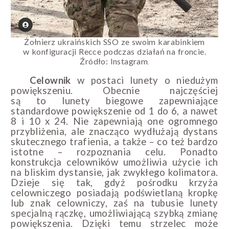
Żołnierz
ukraińskich SSO ze swoim karabinkiem
w konfiguracji Recce podczas działań na
froncie.
Źródło: Instagram
.
Celownik
w postaci lunety o niedużym
powiększeniu. Obecnie najczęściej
są to lunety biegowe zapewniające
standardowe powiększenie od 1 do 6, a nawet
8 i 10 x 24. Nie zapewniają one ogromnego
przybliżenia, ale znacząco wydłużają dystans
skutecznego trafienia, a także – co też bardzo
istotne – rozpoznania celu. Ponadto
konstrukcja celowników umożliwia użycie ich
na bliskim dystansie, jak zwykłego kolimatora.
Dzieje się tak, gdyż pośrodku krzyża
celowniczego posiadają podświetlaną kropkę
lub znak celowniczy, zaś na tubusie lunety
specjalną rączkę, umożliwiającą szybką zmianę
powiększenia. Dzięki temu strzelec może