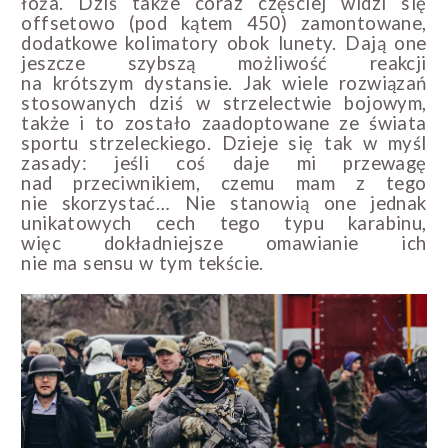
łoża. Dziś także coraz częściej widzi się
offsetowo (pod kątem 450) zamontowane,
dodatkowe kolimatory obok lunety. Dają one
jeszcze szybszą możliwość reakcji
na krótszym dystansie. Jak wiele rozwiązań
stosowanych dziś w strzelectwie bojowym,
także i to zostało zaadoptowane ze świata
sportu strzeleckiego. Dzieje się tak w myśl
zasady: jeśli coś daje mi przewagę
nad przeciwnikiem, czemu mam z tego
nie skorzystać… Nie stanowią one jednak
unikatowych cech tego typu karabinu,
więc dokładniejsze omawianie ich
nie ma sensu w tym tekście.