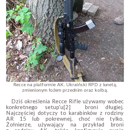
Recce na platformie AK. Ukraiński RPD z lunetą,
zmienionym łożem przednim oraz kolbą.
Dziś określenia Recce Rifle używamy wobec
konkretnego setup’u[2] broni długiej.
Najczęściej dotyczy to karabinków z rodziny
AR 15 lub pokrewnej, choć nie tylko.
Żołnierze, używający na przykład broni