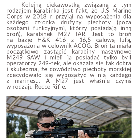
Kolejną ciekawostką związaną z tym
rodzajem karabinka jest fakt, że U.S Marine
Corps w 2018 r. przyjął na wyposażenia dla
każdego członka drużyny piechoty (poza
osobami funkcyjnymi, którzy posiadają inną
broń), karabinek M27 IAR. Jest to broń
na bazie H&K 416 z 16,5 calową lufą,
wyposażona w celownik ACOG. Broń ta miała
początkowo zastąpić karabiny maszynowe
M249 SAW i mieli ją posiadać tylko byli
operatorzy 249-tek, ale okazała się tak dobra
i skuteczna, że dowództwo piechoty morskiej
zdecydowało się wyposażyć w nią każdego
z marines… A M27 jest właśnie czymś
w rodzaju Recce Rifle.